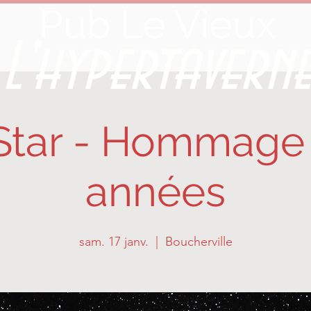
Pub Le Vieux
L'hypertavern
 Star - Hommage
années
sam. 17 janv.
  |  
Boucherville