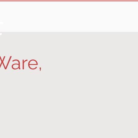
e
Ware,