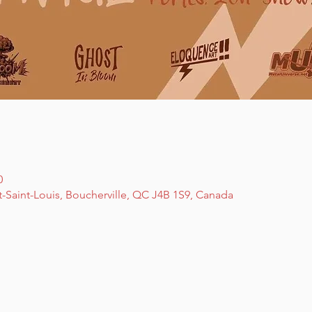
0
t-Saint-Louis, Boucherville, QC J4B 1S9, Canada