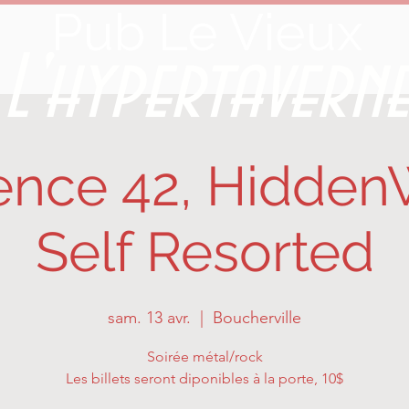
Pub Le Vieux
L'hypertavern
ence 42, Hidden
Self Resorted
sam. 13 avr.
  |  
Boucherville
Soirée métal/rock
Les billets seront diponibles à la porte, 10$