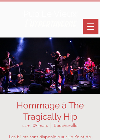
Pub Le Vieux
L'hypertaverne
Hommage à The
Tragically Hip
sam. 09 mars
  |  
Boucherville
Les billets sont disponible sur Le Point de