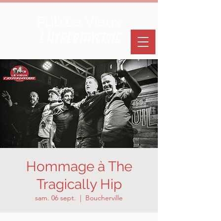
Pub Le Vieux
L'hypertaverne
Hommage à The
Tragically Hip
sam. 06 sept.
  |  
Boucherville