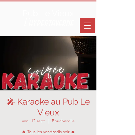
Pub Le Vieux
L'hypertaverne
🎤 Karaoke au Pub Le
Vieux
ven. 12 sept.
  |  
Boucherville
🔥 Tous les vendredis soir 🔥