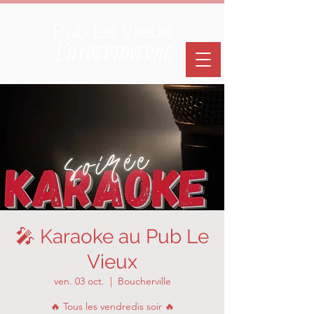
Pub Le Vieux
L'hypertaverne
🎤 Karaoke au Pub Le
Vieux
ven. 03 oct.
  |  
Boucherville
🔥 Tous les vendredis soir 🔥