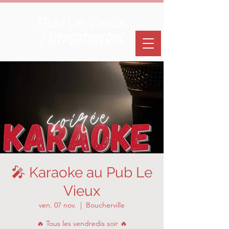
Pub Le Vieux
L'hypertaverne
🎤 Karaoke au Pub Le
Vieux
ven. 07 nov.
  |  
Boucherville
🔥 Tous les vendredis soir 🔥