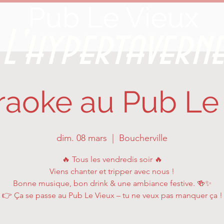
Pub Le Vieux
L'hypertavern
raoke au Pub Le
dim. 08 mars
  |  
Boucherville
🔥 Tous les vendredis soir 🔥
Viens chanter et tripper avec nous !
Bonne musique, bon drink & une ambiance festive. 🍻✨
👉 Ça se passe au Pub Le Vieux – tu ne veux pas manquer ça !