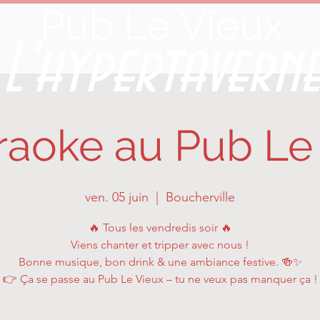
Pub Le Vieux
L'hypertavern
raoke au Pub Le
ven. 05 juin
  |  
Boucherville
🔥 Tous les vendredis soir 🔥
Viens chanter et tripper avec nous !
Bonne musique, bon drink & une ambiance festive. 🍻✨
👉 Ça se passe au Pub Le Vieux – tu ne veux pas manquer ça !