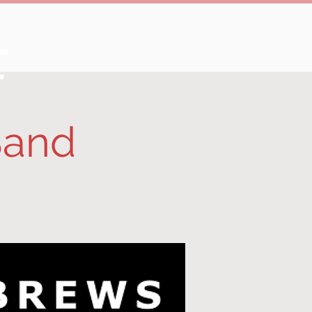
e
Band