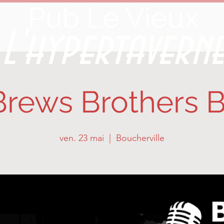
Pub Le Vieux
L'hypertavern
Brews Brothers 
ven. 23 mai
  |  
Boucherville