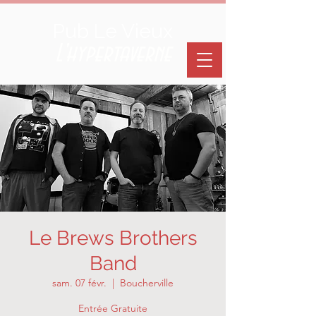
Pub Le Vieux
L'hypertaverne
Le Brews Brothers
Band
sam. 07 févr.
  |  
Boucherville
Entrée Gratuite