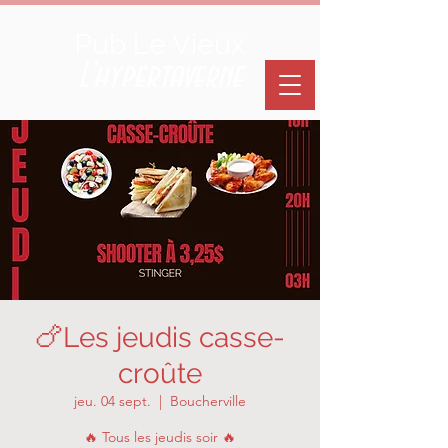
Pub Le Vieux
L'hypertaverne
🍗Les jeudis casse-
croûte
jeu. 04 sept.
  |  
Boucherville
🔥 Tous les jeudis soir 🔥