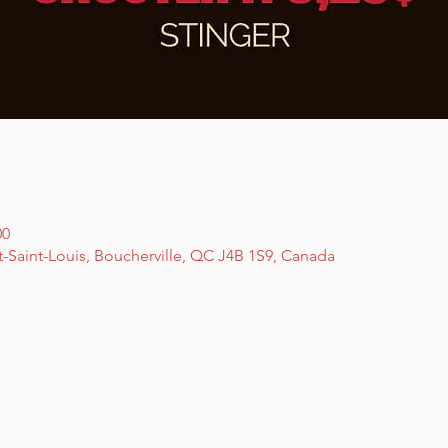
00
t-Saint-Louis, Boucherville, QC J4B 1S9, Canada