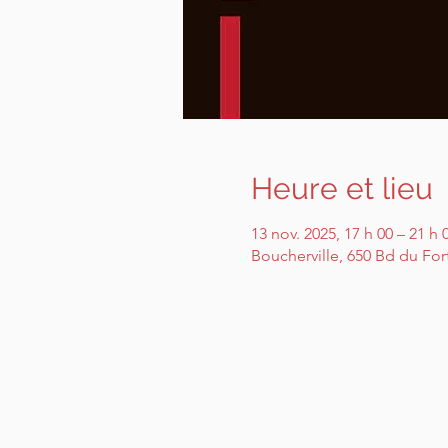
Heure et lieu
13 nov. 2025, 17 h 00 – 21 h 
Boucherville, 650 Bd du For