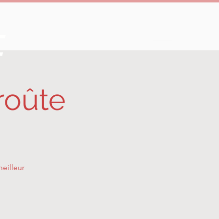
e
roûte
eilleur