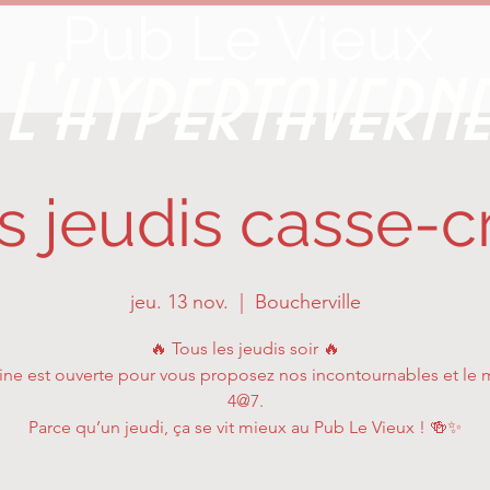
Pub Le Vieux
L'hypertavern
s jeudis casse-c
jeu. 13 nov.
  |  
Boucherville
🔥 Tous les jeudis soir 🔥
sine est ouverte pour vous proposez nos incontournables et le m
4@7.
Parce qu’un jeudi, ça se vit mieux au Pub Le Vieux ! 🍻✨