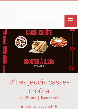
Pub Le Vieux
L'hypertaverne
🍗Les jeudis casse-
croûte
jeu. 29 janv.
  |  
Boucherville
🔥 Tous les jeudis soir 🔥