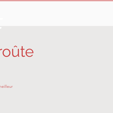
e
roûte
eilleur