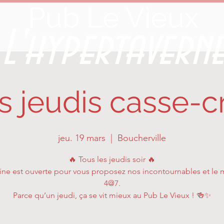
Pub Le Vieux
L'hypertavern
s jeudis casse-c
jeu. 19 mars
  |  
Boucherville
🔥 Tous les jeudis soir 🔥
sine est ouverte pour vous proposez nos incontournables et le m
4@7.
Parce qu’un jeudi, ça se vit mieux au Pub Le Vieux ! 🍻✨