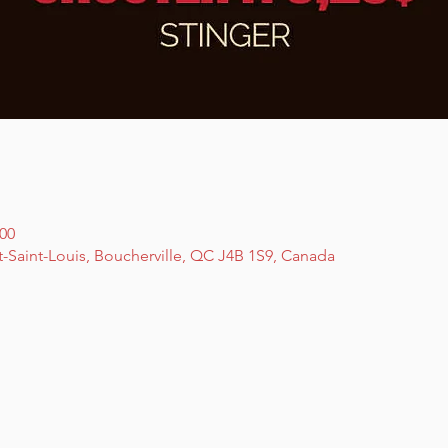
 00
t-Saint-Louis, Boucherville, QC J4B 1S9, Canada