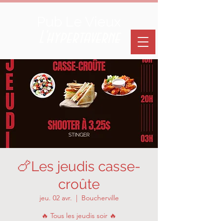
Pub Le Vieux
L'hypertaverne
🍗Les jeudis casse-
croûte
jeu. 02 avr.
  |  
Boucherville
🔥 Tous les jeudis soir 🔥