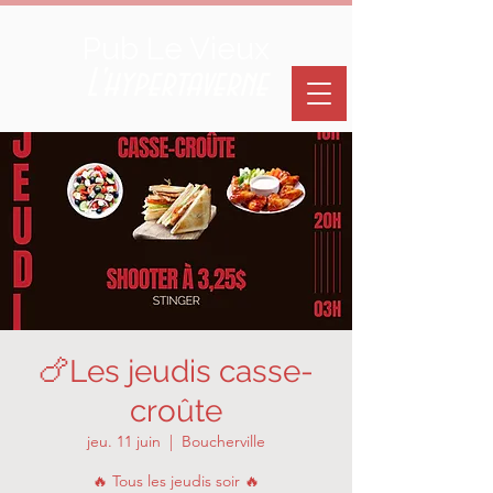
Pub Le Vieux
L'hypertaverne
🍗Les jeudis casse-
croûte
jeu. 11 juin
  |  
Boucherville
🔥 Tous les jeudis soir 🔥