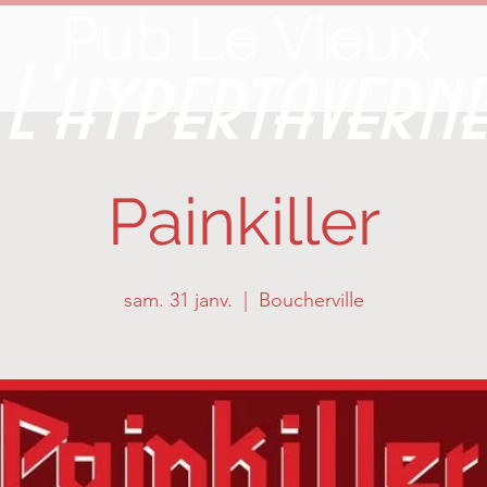
Pub Le Vieux
L'hypertavern
Painkiller
sam. 31 janv.
  |  
Boucherville