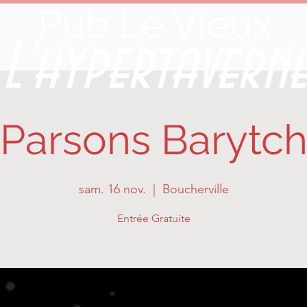
Pub Le Vieux
L'hypertavern
Parsons Barytc
sam. 16 nov.
  |  
Boucherville
Entrée Gratuite