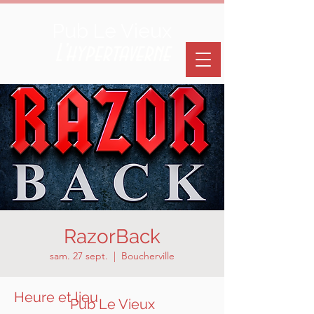
Pub Le Vieux
L'hypertaverne
RazorBack
sam. 27 sept.
  |  
Boucherville
Heure et lieu
Pub Le Vieux