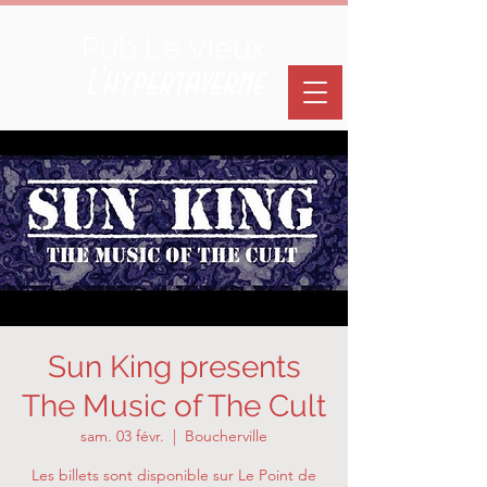
Pub Le Vieux
L'hypertaverne
Sun King presents
The Music of The Cult
sam. 03 févr.
  |  
Boucherville
Les billets sont disponible sur Le Point de