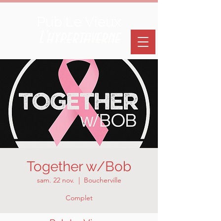
Pub Le Vieux
L'hypertaverne
Together w/Bob
sam. 22 nov.
  |  
Boucherville
Complet