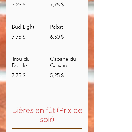
7,25 $
7,75 $
Bud Light
Pabst
7,75 $
6,50 $
Trou du
Cabane du
Diable
Calvaire
7,75 $
5,25 $
Bières en fût (Prix de
soir)